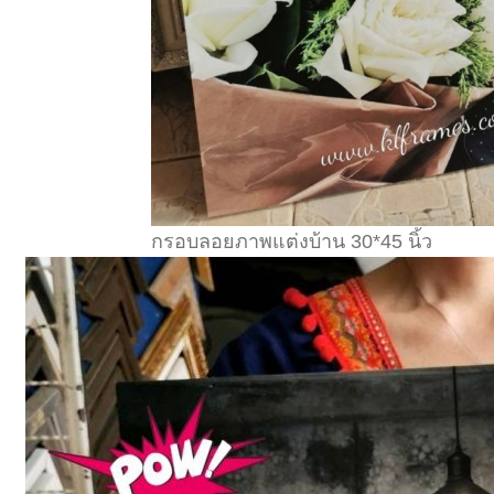
กรอบลอยภาพแต่งบ้าน 30*45 นิ้ว