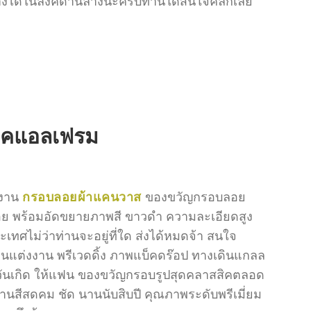
างได้ในลิงค์ด้านล่างนะครับท่านใดสนใจคลิกเลย
 เคแอลเฟรม
งาน
กรอบลอยผ้าแคนวาส
ของขวัญกรอบลอย
ลอย พร้อมอัดขยายภาพสี ขาวดำ ความละเอียดสูง
เทศไม่ว่าท่านจะอยู่ที่ใด ส่งได้หมดจ้า สนใจ
แต่งงาน พรีเวดดิ้ง ภาพแบ็คดร๊อป ทางเดินแกลล
 วันเกิด ให้แฟน ของขวัญกรอบรูปสุดคลาสสิคตลอด
นสีสดคม ชัด นานนับสิบปี คุณภาพระดับพรีเมี่ยม