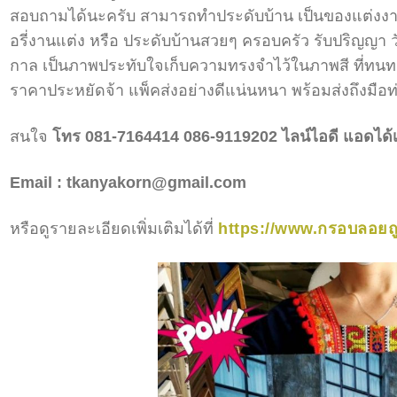
สอบถามได้นะครับ สามารถทำประดับบ้าน เป็นของแต่งงาน
อรี่งานแต่ง หรือ ประดับบ้านสวยๆ ครอบครัว รับปริญญา
กาล เป็นภาพประทับใจเก็บความทรงจำไว้ในภาพสี ที่ทนทา
ราคาประหยัดจ้า แพ็คส่งอย่างดีแน่นหนา พร้อมส่งถึงมือท
สนใจ
โทร 081-7164414 086-9119202 ไลน์ไอดี แอดได้เ
Email : tkanyakorn@gmail.com
หรือดูรายละเอียดเพิ่มเติมได้ที่
https://www.กรอบลอยถ