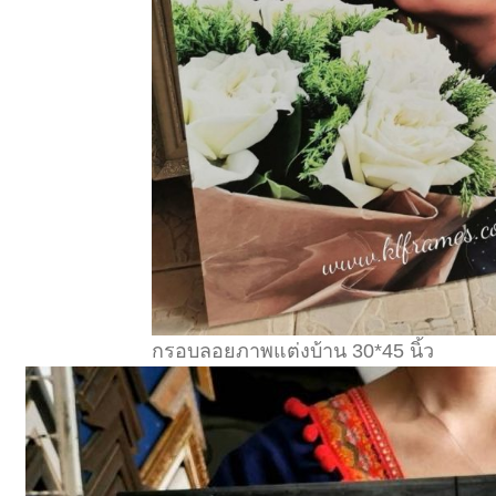
กรอบลอยภาพแต่งบ้าน 30*45 นิ้ว