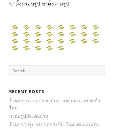
ขาตั้งกรอบรูป ขาตั้งวาดรูป
ร้าน
กรอบ
ร้าน
กรอบ
กรอบ
ร้าน
ร้าน
ร้าน
ร้าน
ร้าน
ร้าน
ร้าน
ร้าน
ร้าน
ร้าน
กรอบ
กรอบ
ลอย
กรอบ
ลอย
ลอย
ทำ
ทำ
ทำ
กรอบ
ร้าน
กรอบ
กรอบ
ร้าน
ร้าน
ร้าน
ร้าน
ทำ
ทำ
ทำ
ทำ
ทำ
รับ
ทำ
ลอย
รูป
ราคา
ลอย
กรอบ
ผ้า
กรอบ
กรอบ
กรอบ
ร้าน
ร้าน
ร้าน
ร้าน
ขา
รูป
รับ
ลอย
รูป
กรอบ
ทำ
กรอบ
ทำ
กรอบ
กรอบ
กรอบ
กรอบ
กรอบ
ทำ
กรอบ
ราคา
เชียงใหม่
ถูก
เชียงใหม่
รูป
แค
ลอย
ลอย
ลอย
ทำ
กรอบ
ขาย
ขา
ตั้ง
แต่งงาน
ทำ
ราคา
แต่งงาน
รูป
กรอบ
ลอย
กรอบ
ลอย
รูป
ลอย
ลอย
ลอย
กรอบ
ลอย
ถูก
กรอบ
ร้าน
กรอบ
แต่งงาน
นวาส
ราคา
ผ้า
เชียงใหม่
กรอบ
ลอย
ขา
ตั้ง
กรอบ
กรอบ
กรอบ
ถูก
ร้าน
เชียงใหม่
ลอย
แค
ลอย
ราคา
แต่งงาน
ราคา
ผ้า
ผ้า
ลอย
ถูก
ร้าน
ลอย
กรอบ
ลอย
กรอบ
ถูก
แค
กรอบ
Search
รูป
ผ้า
ตั้ง
กรอบ
รูป
ลอย
ลอย
ร้าน
ทำ
กรอบ
ราคา
นวาส
แค
ถูก
ราคา
ถูก
แค
แค
แค
แคน
ทำ
ราคา
รูป
ผ้า
รูป
กรอบ
นวาส
ลอย
for:
แต่งงาน
แค
กรอบ
รูป
ขา
แค
แค
ทำ
กรอบ
ลอย
ถูก
ราคา
นวาส
แคน
ถูก
แค
นวาส
นวาส
นวาส
วา
กรอบ
ถูก
เชียงใหม่
แค
แต่งงาน
ลอย
ราคา
แค
กรอบ
นวาส
รูป
ขา
ตั้ง
นวาส
นวาส
แคน
ลอย
แค
แคน
ถูก
ราคา
วา
กรอบ
นวาส
ราคา
ราคา
ราคา
สก
แค
นวาส
ผ้า
ถูก
นวาส
RECENT POSTS
ลอย
กรอบ
ขา
ตั้ง
วาด
ราคา
วา
แค
นวาส
วา
กรอบ
ถูก
สก
ลอย
ถูก
ถูก
ถูก
รอบ
นวาส
แค
ราคา
รูป
ตั้ง
วาด
รูป
ถูก
สก
นวาส
ราคา
สก
รูป
กรอบ
รอบ
ลอย
นวาส
ร้านทำ กรอบลอย ลามิเนต และแคนวาส ส่งทั่ว
ถูก
แต่งงาน
วาด
รูป
รอบ
ถูก
รอบ
แต่งงาน
รูป
ลอย
ไทย
รูป
ลอย
รูป
แต่งงาน
กรอบรูปประดับบ้าน
ร้านกรอบรูป กรอบลอย เชียงใหม่ เคแอลเฟรม