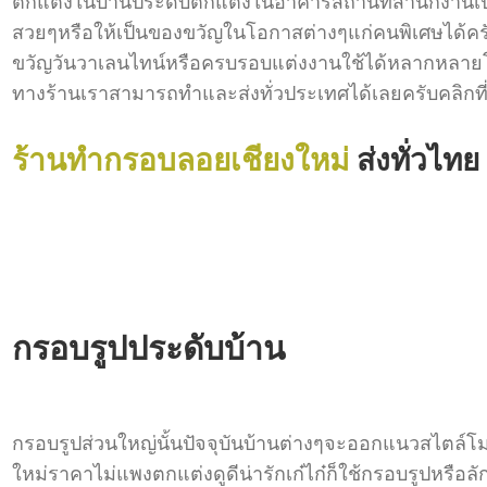
ตกแต่งในบ้านประดับตกแต่งในอาคารสถานที่สำนักงานเป็น
สวยๆหรือให้เป็นของขวัญในโอกาสต่างๆแก่คนพิเศษได้คร
ขวัญวันวาเลนไทน์หรือครบรอบแต่งงานใช้ได้หลากหลา
ทางร้านเราสามารถทำและส่งทั่วประเทศได้เลยครับคลิกที่ลิ
ร้านทำกรอบลอยเชียงใหม่
ส่งทั่วไทย
กรอบรูปประดับบ้าน
กรอบรูปส่วนใหญ่นั้นปัจจุบันบ้านต่างๆจะออกแนวสไตล์โ
ใหม่ราคาไม่แพงตกแต่งดูดีน่ารักเก๋ไก๋ก็ใช้กรอบรูปหรือ