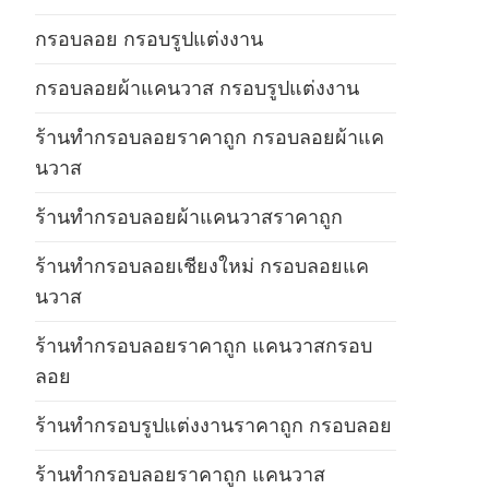
กรอบลอย กรอบรูปแต่งงาน
กรอบลอยผ้าแคนวาส กรอบรูปแต่งงาน
ร้านทำกรอบลอยราคาถูก กรอบลอยผ้าแค
นวาส
ร้านทำกรอบลอยผ้าแคนวาสราคาถูก
ร้านทำกรอบลอยเชียงใหม่ กรอบลอยแค
นวาส
ร้านทำกรอบลอยราคาถูก แคนวาสกรอบ
ลอย
ร้านทำกรอบรูปแต่งงานราคาถูก กรอบลอย
ร้านทำกรอบลอยราคาถูก แคนวาส