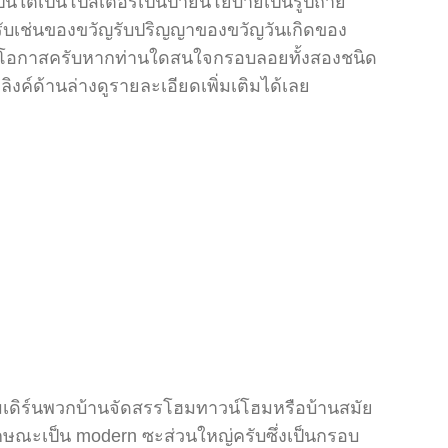
ใต้เป็นโปสเตอร์เป็นป้ายนโยบายเป็นรูปถ่าย
ับเช่นของขวัญรับปริญญาของขวัญวันเกิดของ
ยโอกาสครับหากท่านใดสนใจกรอบลอยทั้งสองชนิด
งค์ด้านล่างดูรายละเอียดเพิ่มเติมได้เลย
มเดิร์นพวกบ้านจัดสรรโฮมทาวน์โฮมหรือบ้านสมัย
ลักษณะเป็น modern ซะส่วนใหญ่ครับซึ่งเป็นกรอบ